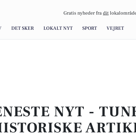
Gratis nyheder fra
dit
lokalområde
V
DET SKER
LOKALT NYT
SPORT
VEJRET
ENESTE NYT - TUNE
ISTORISKE ARTIK