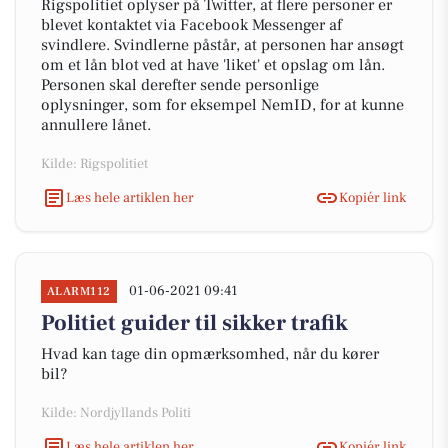
Rigspolitiet oplyser på Twitter, at flere personer er
blevet kontaktet via Facebook Messenger af
svindlere. Svindlerne påstår, at personen har ansøgt
om et lån blot ved at have 'liket' et opslag om lån.
Personen skal derefter sende personlige
oplysninger, som for eksempel NemID, for at kunne
annullere lånet.
Kilde: Rigspolitiet
Læs hele artiklen her
Kopiér link
01-06-2021 09:41
ALARM112
Politiet guider til sikker trafik
Hvad kan tage din opmærksomhed, når du kører
bil?
Kilde: Nordjyllands Politi
Læs hele artiklen her
Kopiér link