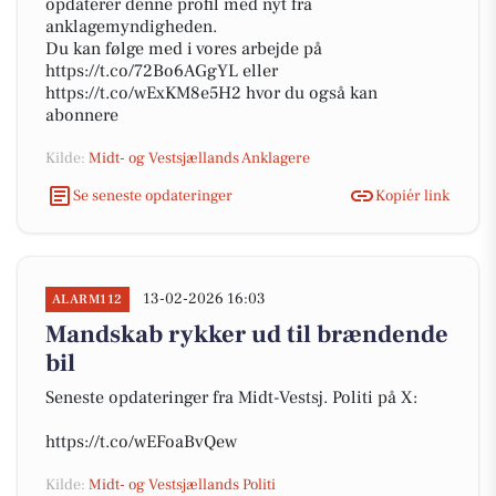
opdaterer denne profil med nyt fra
anklagemyndigheden.
Du kan følge med i vores arbejde på
https://t.co/72Bo6AGgYL eller
https://t.co/wExKM8e5H2 hvor du også kan
abonnere
Kilde:
Midt- og Vestsjællands Anklagere
Se seneste opdateringer
Kopiér link
13-02-2026 16:03
ALARM112
Mandskab rykker ud til brændende
bil
Seneste opdateringer fra Midt-Vestsj. Politi på X:
https://t.co/wEFoaBvQew
Kilde:
Midt- og Vestsjællands Politi