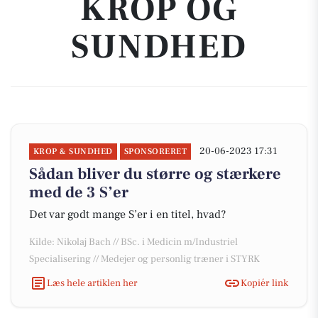
KROP OG
SUNDHED
20-06-2023 17:31
KROP & SUNDHED
SPONSORERET
Sådan bliver du større og stærkere
med de 3 S’er
Det var godt mange S’er i en titel, hvad?
Kilde: Nikolaj Bach // BSc. i Medicin m/Industriel
Specialisering // Medejer og personlig træner i STYRK
Læs hele artiklen her
Kopiér link