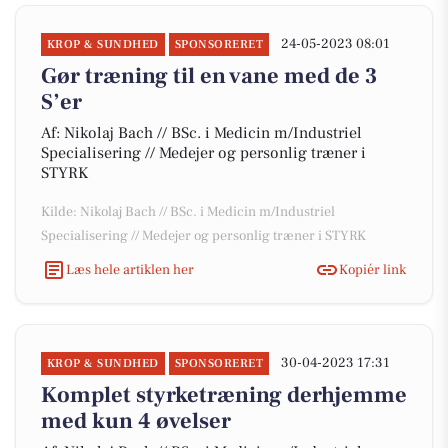
24-05-2023 08:01
KROP & SUNDHED
SPONSORERET
Gør træning til en vane med de 3
S’er
Af: Nikolaj Bach // BSc. i Medicin m/Industriel
Specialisering // Medejer og personlig træner i
STYRK
Kilde: Nikolaj Bach // BSc. i Medicin m/Industriel
Specialisering // Medejer og personlig træner i STYRK
Læs hele artiklen her
Kopiér link
30-04-2023 17:31
KROP & SUNDHED
SPONSORERET
Komplet styrketræning derhjemme
med kun 4 øvelser