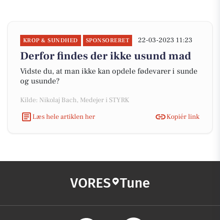
22-03-2023 11:23
KROP & SUNDHED
SPONSORERET
Derfor findes der ikke usund mad
Vidste du, at man ikke kan opdele fødevarer i sunde
og usunde?
Kilde: Nikolaj Bach, Medejer i STYRK
Læs hele artiklen her
Kopiér link
VORES
Tune