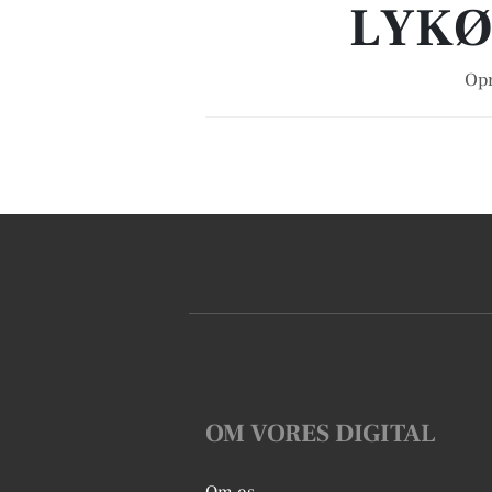
LYKØ
Opr
OM VORES DIGITAL