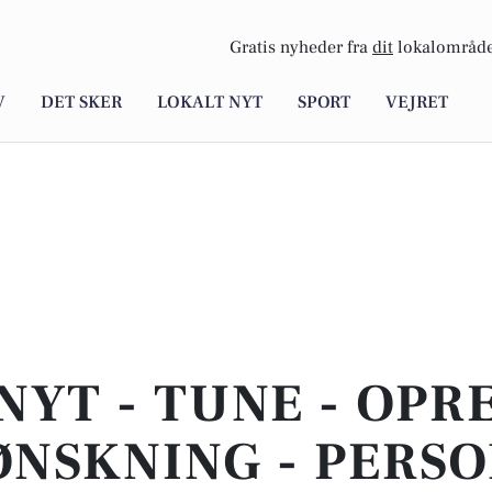
Gratis nyheder fra
dit
lokalområde
V
DET SKER
LOKALT NYT
SPORT
VEJRET
NYT - TUNE - OPR
ØNSKNING - PERSO