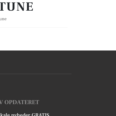
 TUNE
Tune
V OPDATERET
okale nyheder GRATIS