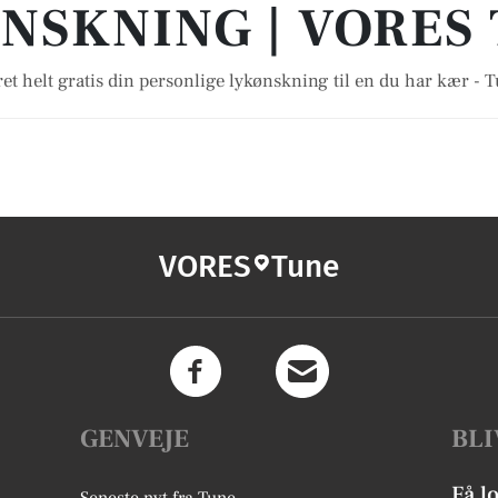
NSKNING | VORES
et helt gratis din personlige lykønskning til en du har kær - 
VORES
Tune
GENVEJE
BLI
Få l