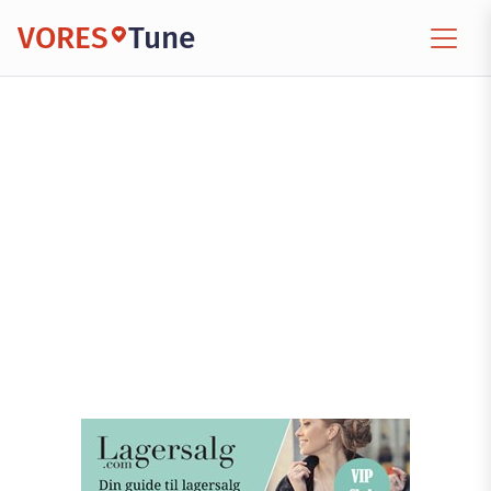
VORES
Tune