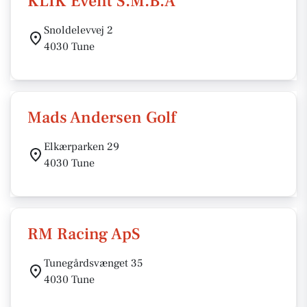
KLIK Event S.M.B.A
Snoldelevvej 2
4030 Tune
Mads Andersen Golf
Elkærparken 29
4030 Tune
RM Racing ApS
Tunegårdsvænget 35
4030 Tune