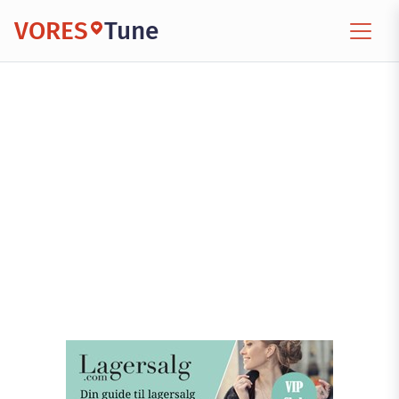
VORES
Tune