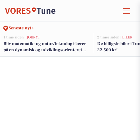
VORES
Tune
Seneste nyt ›
1 time siden |
JOBNYT
2 timer siden |
BILER
Bliv matematik- og natur/teknologi-lærer
De billigste biler i Tun
på en dynamisk og udviklingsorienteret
22.500 kr!
landsbyskole