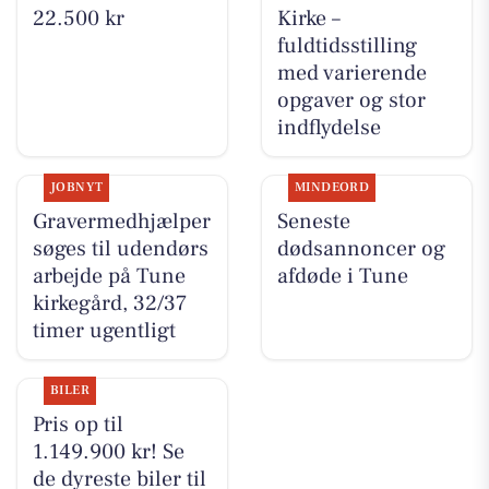
22.500 kr
Kirke –
fuldtidsstilling
med varierende
opgaver og stor
indflydelse
JOBNYT
MINDEORD
Gravermedhjælper
Seneste
søges til udendørs
dødsannoncer og
arbejde på Tune
afdøde i Tune
kirkegård, 32/37
timer ugentligt
BILER
Pris op til
1.149.900 kr! Se
de dyreste biler til