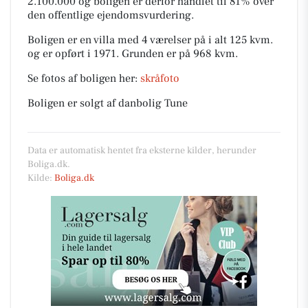
2.100.000 og boligen er derfor handlet til 81% over
den offentlige ejendomsvurdering.
Boligen er en villa med 4 værelser på i alt 125 kvm.
og er opført i 1971.
Grunden er på 968 kvm.
Se fotos af boligen her:
skråfoto
Boligen er solgt af danbolig Tune
Data er automatisk hentet fra eksterne kilder, herunder
Boliga.dk.
Kilde:
Boliga.dk