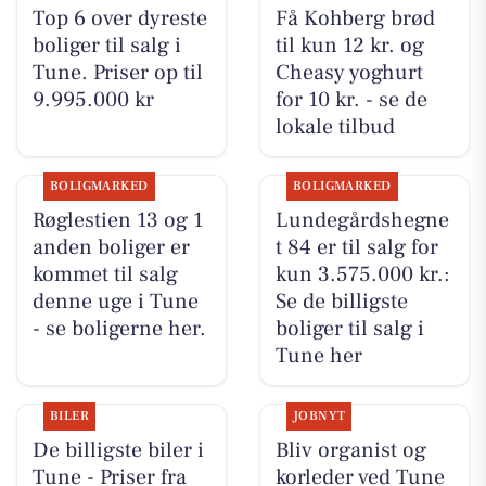
Top 6 over dyreste
Få Kohberg brød
boliger til salg i
til kun 12 kr. og
Tune. Priser op til
Cheasy yoghurt
9.995.000 kr
for 10 kr. - se de
lokale tilbud
BOLIGMARKED
BOLIGMARKED
Røglestien 13 og 1
Lundegårdshegne
anden boliger er
t 84 er til salg for
kommet til salg
kun 3.575.000 kr.:
denne uge i Tune
Se de billigste
- se boligerne her.
boliger til salg i
Tune her
BILER
JOBNYT
De billigste biler i
Bliv organist og
Tune - Priser fra
korleder ved Tune