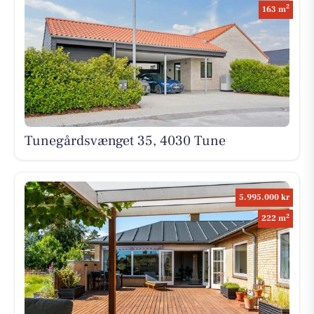
2
163 m
Tunegårdsvænget 35, 4030 Tune
5.995.000 kr
2
222 m