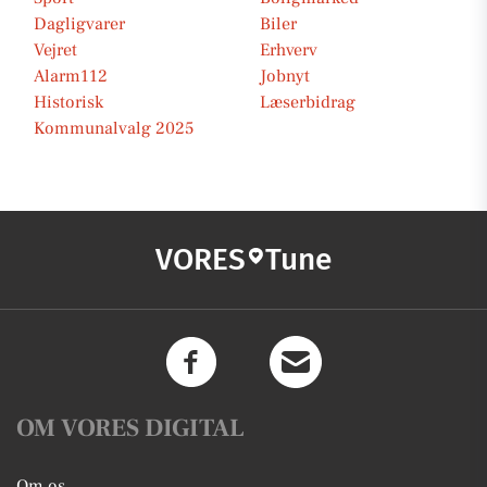
Dagligvarer
Biler
Vejret
Erhverv
Alarm112
Jobnyt
Historisk
Læserbidrag
Kommunalvalg 2025
VORES
Tune
OM VORES DIGITAL
Om os