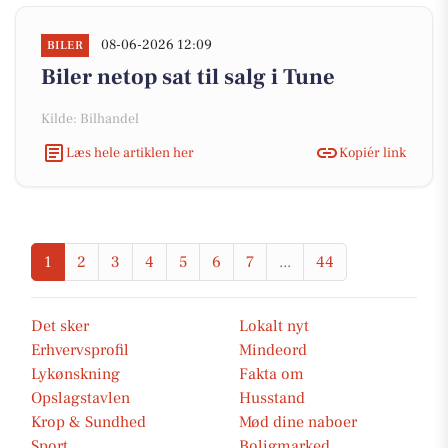
08-06-2026 12:09
BILER
Biler netop sat til salg i Tune
Kilde: Bilhandel
Læs hele artiklen her
Kopiér link
1
2
3
4
5
6
7
...
44
Det sker
Lokalt nyt
Erhvervsprofil
Mindeord
Lykønskning
Fakta om
Opslagstavlen
Husstand
Krop & Sundhed
Mød dine naboer
Sport
Boligmarked