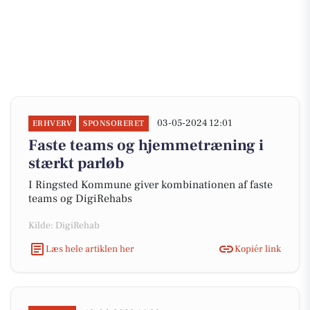
03-05-2024 12:01
ERHVERV
SPONSORERET
Faste teams og hjemmetræning i
stærkt parløb
I Ringsted Kommune giver kombinationen af faste
teams og DigiRehabs
Kilde: DigiRehab
Læs hele artiklen her
Kopiér link