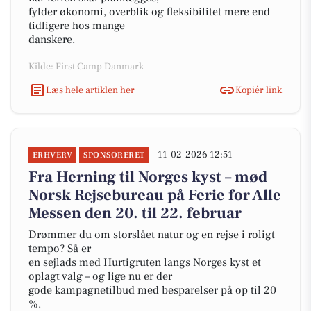
fylder økonomi, overblik og fleksibilitet mere end
tidligere hos mange
danskere.
Kilde: First Camp Danmark
Læs hele artiklen her
Kopiér link
11-02-2026 12:51
ERHVERV
SPONSORERET
Fra Herning til Norges kyst – mød
Norsk Rejsebureau på Ferie for Alle
Messen den 20. til 22. februar
Drømmer du om storslået natur og en rejse i roligt
tempo? Så er
en sejlads med Hurtigruten langs Norges kyst et
oplagt valg – og lige nu er der
gode kampagnetilbud med besparelser på op til 20
%.