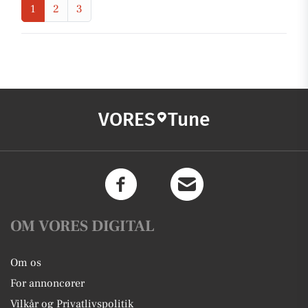
1
2
3
VORES
Tune
OM VORES DIGITAL
Om os
For annoncører
Vilkår og Privatlivspolitik