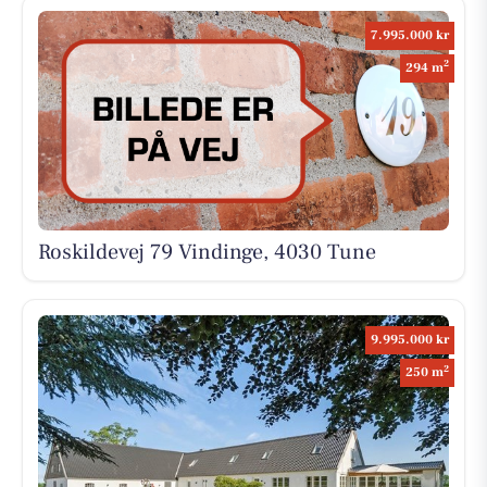
7.995.000 kr
2
294 m
Roskildevej 79 Vindinge, 4030 Tune
9.995.000 kr
2
250 m