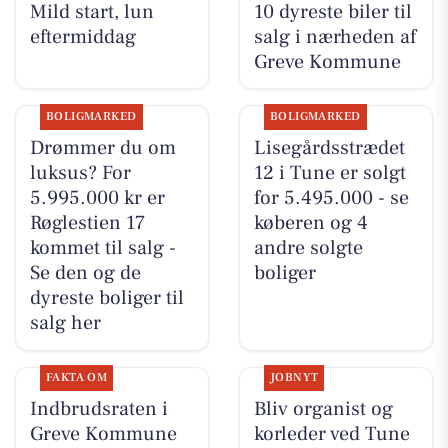
Mild start, lun
10 dyreste biler til
eftermiddag
salg i nærheden af
Greve Kommune
BOLIGMARKED
BOLIGMARKED
Drømmer du om
Lisegårdsstrædet
luksus? For
12 i Tune er solgt
5.995.000 kr er
for 5.495.000 - se
Røglestien 17
køberen og 4
kommet til salg -
andre solgte
Se den og de
boliger
dyreste boliger til
salg her
FAKTA OM
JOBNYT
Indbrudsraten i
Bliv organist og
Greve Kommune
korleder ved Tune