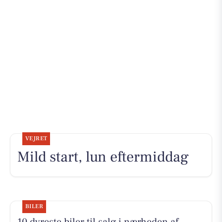
VEJRET
Mild start, lun eftermiddag
BILER
10 dyreste biler til salg i nærheden af