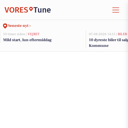
VORES
Tune
Seneste nyt ›
10 timer siden |
VEJRET
07-08-2026 14:15 |
BILER
Mild start, lun eftermiddag
10 dyreste biler til s
Kommune