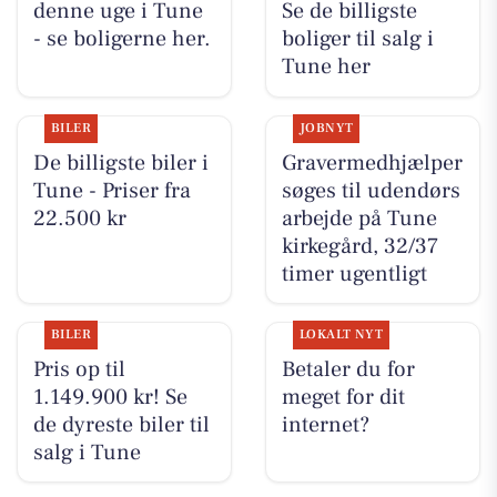
denne uge i Tune
Se de billigste
- se boligerne her.
boliger til salg i
Tune her
BILER
JOBNYT
De billigste biler i
Gravermedhjælper
Tune - Priser fra
søges til udendørs
22.500 kr
arbejde på Tune
kirkegård, 32/37
timer ugentligt
BILER
LOKALT NYT
Pris op til
Betaler du for
1.149.900 kr! Se
meget for dit
de dyreste biler til
internet?
salg i Tune