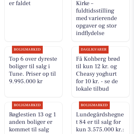
er faldet
Kirke –
fuldtidsstilling
med varierende
opgaver og stor
indflydelse
BOLIGMARKED
DAGLIGVARER
Top 6 over dyreste
Få Kohberg brød
boliger til salg i
til kun 12 kr. og
Tune. Priser op til
Cheasy yoghurt
9.995.000 kr
for 10 kr. - se de
lokale tilbud
BOLIGMARKED
BOLIGMARKED
Røglestien 13 og 1
Lundegårdshegne
anden boliger er
t 84 er til salg for
kommet til salg
kun 3.575.000 kr.: