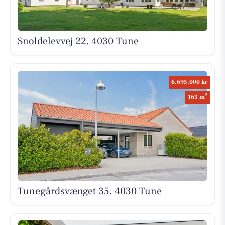
Snoldelevvej 22, 4030 Tune
6.695.000 kr
2
163 m
Tunegårdsvænget 35, 4030 Tune