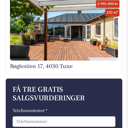
5.995.000 kr
2
222 m
Røglestien 17, 4030 Tune
FÅ TRE GRATIS
SALGSVURDERINGER
Telefonnummer *