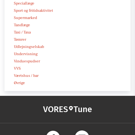
Speciallæge
Sport og fritidsaktivitet
Supermarked
Tandlæge
Taxi / Taxa
Tømrer
Udlejningselskab
Undervisning
Vinduespudser
VVS
Værtshus / bar
Øvrige
VORES
Tune