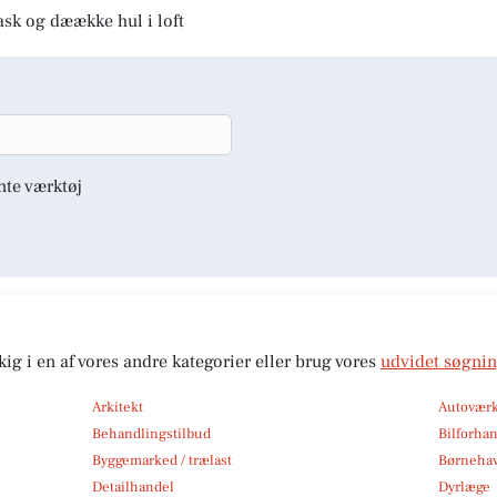
ask og dæække hul i loft
nte værktøj
kig i en af vores andre kategorier eller brug vores
udvidet søgni
Arkitekt
Autoværk
Behandlingstilbud
Bilforha
Byggemarked / trælast
Børneha
Detailhandel
Dyrlæge