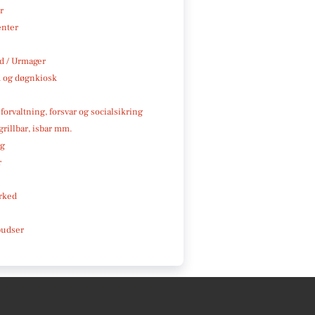
r
enter
 / Urmager
 og døgnkiosk
 forvaltning, forsvar og socialsikring
 grillbar, isbar mm.
ng
r
rked
pudser