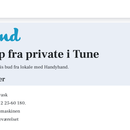
p fra private i Tune
is bud fra lokale med Handyhand.
er
vask
2 25-60 180.
kemaskinen
deværelset