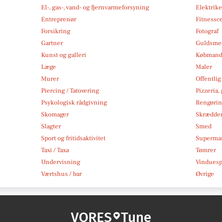
El-, gas-, vand- og fjernvarmeforsyning
Elektrike
Entreprenør
Fitnessc
Forsikring
Fotograf
Gartner
Guldsmed
Kunst og galleri
Købmand
Læge
Maler
Murer
Offentlig
Piercing / Tatovering
Pizzeria,
Psykologisk rådgivning
Rengøri
Skomager
Skrædde
Slagter
Smed
Sport og fritidsaktivitet
Superma
Taxi / Taxa
Tømrer
Undervisning
Vindues
Værtshus / bar
Øvrige
VORES
Tune