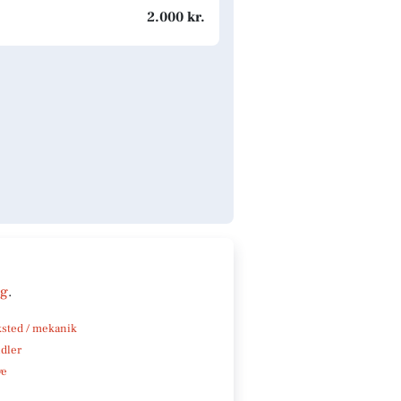
2.000 kr.
ng
.
sted / mekanik
ndler
ve