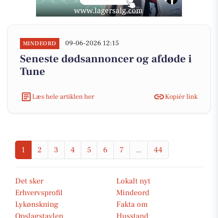
09-06-2026 12:15
MINDEORD
Seneste dødsannoncer og afdøde i
Tune
Læs hele artiklen her
Kopiér link
1
2
3
4
5
6
7
...
44
Det sker
Lokalt nyt
Erhvervsprofil
Mindeord
Lykønskning
Fakta om
Opslagstavlen
Husstand