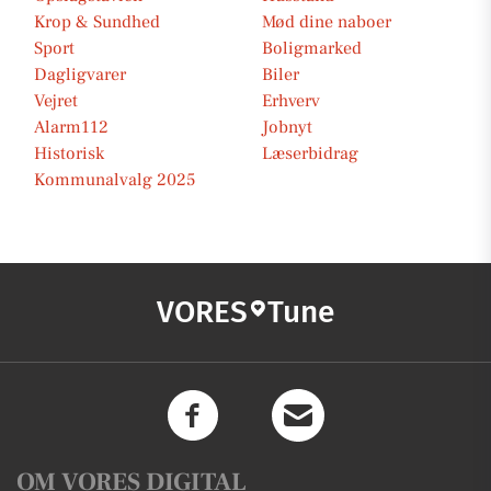
Krop & Sundhed
Mød dine naboer
Sport
Boligmarked
Dagligvarer
Biler
Vejret
Erhverv
Alarm112
Jobnyt
Historisk
Læserbidrag
Kommunalvalg 2025
VORES
Tune
OM VORES DIGITAL